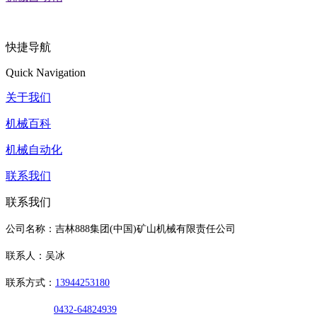
快捷导航
Quick Navigation
关于我们
机械百科
机械自动化
联系我们
联系我们
公司名称：吉林888集团(中国)矿山机械有限责任公司
联系人：吴冰
联系方式：
13944253180
0432-64824939