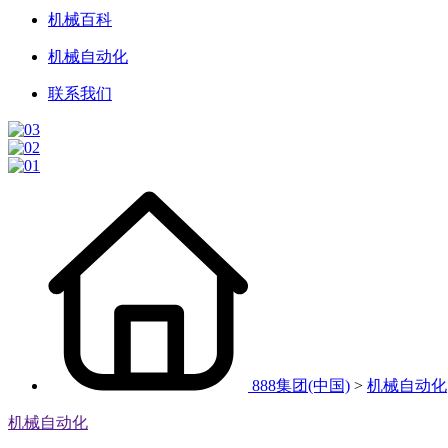
机械百科
机械自动化
联系我们
888集团(中国)
>
机械自动化
机械自动化