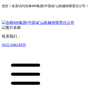
您好！欢迎访问吉林888集团(中国)矿山机械有限责任公司！
联系我们：
0432-64824939