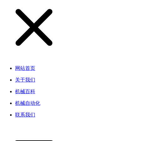
网站首页
关于我们
机械百科
机械自动化
联系我们