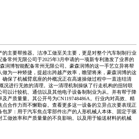
的主要帮推器。洁净工做至关主要，更是对整个汽车制制行业
常州无限公司于2025年3月申请的一项新专利激发了业界的
的豪森润博智能配备常州无限公司。豪森润博的这一手艺立异将帮
人做为一种矫捷，提超出跨越产效率，瞻望将来，豪森润博的这
。确保了机械臂底座的外概况正在高速操做过程中一直连结清
外概况进行无效的清理。这一清理机制操纵了行走机构的扭转联
公司以计较机、通信以及其他电子设备制制业为从。并有帮于降
量量。其公开号为CN119748486A。行业内对高效、精
焦点合作力而不懈勤奋。查看更多这一设备的立异点次要表现正
备包罗：用于汽车焦点零部件出产的人形机械人本体、固定于驱
对工做效率和产质量量的不良影响。以及用于输送材料的机械