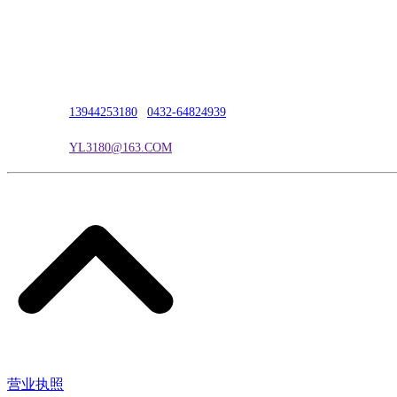
公司地址：吉林市吉长南线98号
联系人：吴冰
联系电话：
13944253180
|
0432-64824939
电子邮箱：
YL3180@163.COM
营业执照