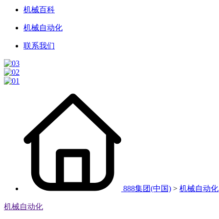
机械百科
机械自动化
联系我们
888集团(中国)
>
机械自动化
机械自动化