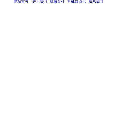
网站首页
|
关于我们
|
机械百科
|
机械自动化
|
联系我们