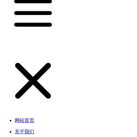
网站首页
关于我们