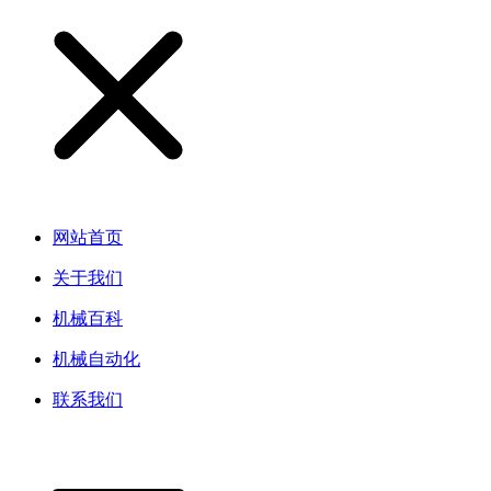
网站首页
关于我们
机械百科
机械自动化
联系我们