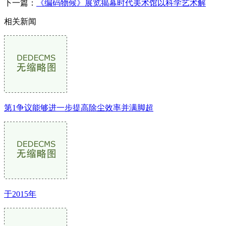
下一篇：
《编码物候》展览揭幕时代美术馆以科学艺术解
相关新闻
第1争议能够进一步提高除尘效率并满脚超
于2015年