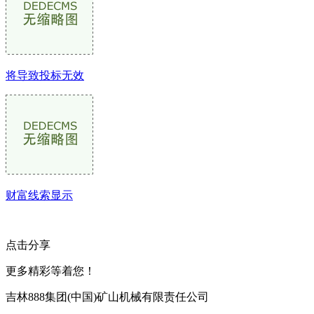
将导致投标无效
财富线索显示
点击分享
更多精彩等着您！
吉林888集团(中国)矿山机械有限责任公司