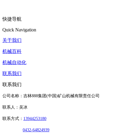
快捷导航
Quick Navigation
关于我们
机械百科
机械自动化
联系我们
联系我们
公司名称：吉林888集团(中国)矿山机械有限责任公司
联系人：吴冰
联系方式：
13944253180
0432-64824939