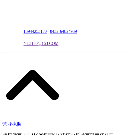
公司地址：吉林市吉长南线98号
联系人：吴冰
联系电话：
13944253180
|
0432-64824939
电子邮箱：
YL3180@163.COM
营业执照