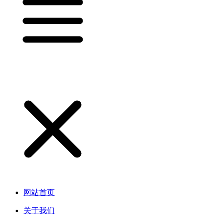
网站首页
关于我们