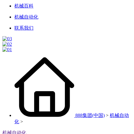
机械百科
机械自动化
联系我们
888集团(中国)
>
机械自动
化
>
机械自动化