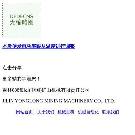
本发使发电功率跟从温度进行调整
点击分享
更多精彩等着您！
吉林888集团(中国)矿山机械有限责任公司
JILIN YONGLONG MINING MACHINERY CO., LTD.
网站首页
|
关于我们
|
机械百科
|
机械自动化
|
联系我们
公司地址：吉林市吉长南线98号