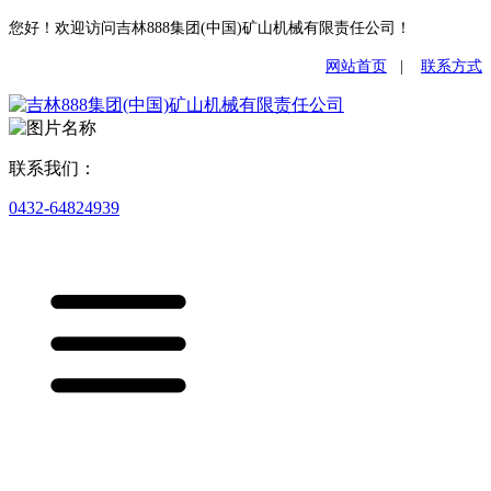
您好！欢迎访问吉林888集团(中国)矿山机械有限责任公司！
网站首页
|
联系方式
联系我们：
0432-64824939