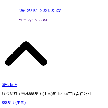
联系人：吴冰
联系电话：
13944253180
|
0432-64824939
电子邮箱：
YL3180@163.COM
营业执照
版权所有：吉林888集团(中国)矿山机械有限责任公司
888集团(中国)