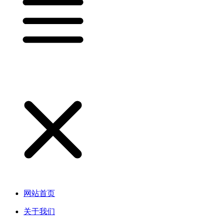
网站首页
关于我们