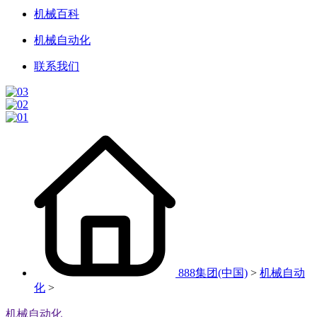
机械百科
机械自动化
联系我们
888集团(中国)
>
机械自动
化
>
机械自动化