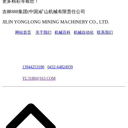
更多精彩等着您！
吉林888集团(中国)矿山机械有限责任公司
JILIN YONGLONG MINING MACHINERY CO., LTD.
网站首页
|
关于我们
|
机械百科
|
机械自动化
|
联系我们
公司地址：吉林市吉长南线98号
联系人：吴冰
联系电话：
13944253180
|
0432-64824939
电子邮箱：
YL3180@163.COM