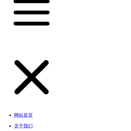
网站首页
关于我们