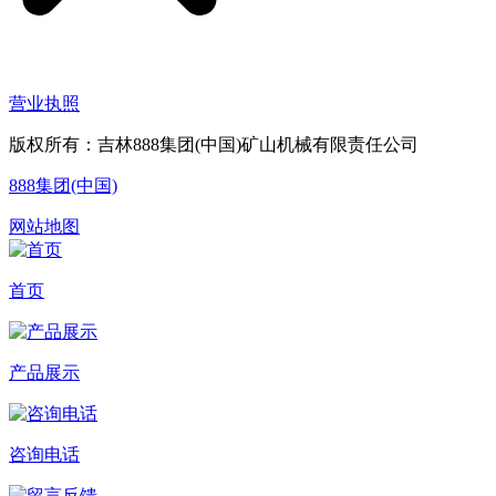
营业执照
版权所有：吉林888集团(中国)矿山机械有限责任公司
888集团(中国)
网站地图
首页
产品展示
咨询电话