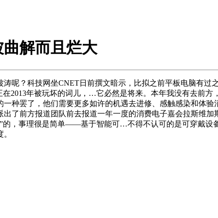
被曲解而且烂大
呢？科技网坐CNET日前撰文暗示，比拟之前平板电脑有过之
正在2013年被玩坏的词儿，…它必然是将来。本年我没有去前
的一种罢了，他们需要更多如许的机遇去进修、感触感染和体验
出了前方报道团队前去报道一年一度的消费电子嘉会拉斯维加斯C
”的，事理很是简单——基于智能可…不得不认可的是可穿戴设备
度。