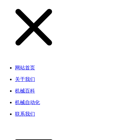
网站首页
关于我们
机械百科
机械自动化
联系我们