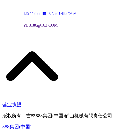
联系人：吴冰
联系电话：
13944253180
|
0432-64824939
电子邮箱：
YL3180@163.COM
营业执照
版权所有：吉林888集团(中国)矿山机械有限责任公司
888集团(中国)