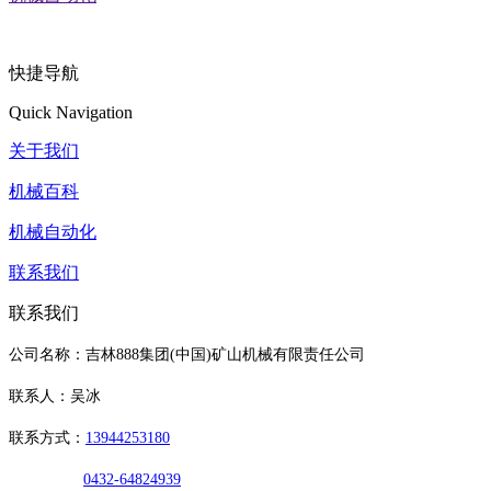
快捷导航
Quick Navigation
关于我们
机械百科
机械自动化
联系我们
联系我们
公司名称：吉林888集团(中国)矿山机械有限责任公司
联系人：吴冰
联系方式：
13944253180
0432-64824939