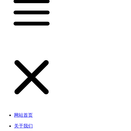
网站首页
关于我们