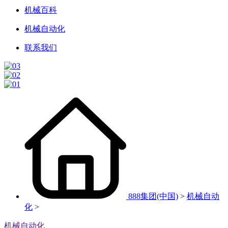
机械百科
机械自动化
联系我们
888集团(中国)
>
机械自动
化
>
机械自动化