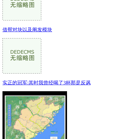
借帮对块以及阐发模块
实正的冠军:其时我曾经喝了3杯那是反讽