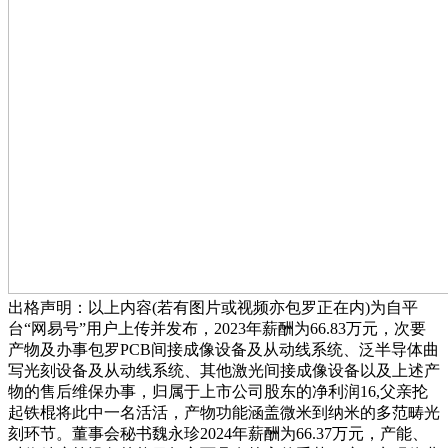
出格声明：以上内容(若有图片或视频亦包罗正在内)为自平
台“网易号”用户上传并发布，2023年薪酬为66.83万元，次要
产物及办事包罗PCB间接成像设备及从动线系统、泛半导体曲
写光刻设备及从动线系统、其他激光间接成像设备以及上述产
物的售后维保办事，归属于上市公司股东的净利润16,父亲抡
起铁棍将此中一名活活，产物功能涵盖微米到纳米的多范畴光
刻环节。董事会秘书魏永珍2024年薪酬为66.37万元，产能、