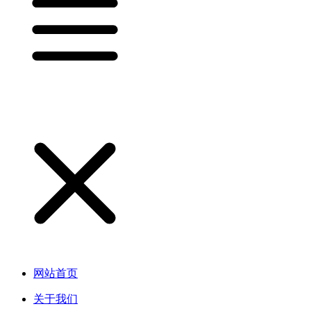
网站首页
关于我们