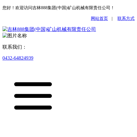
您好！欢迎访问吉林888集团(中国)矿山机械有限责任公司！
网站首页
|
联系方式
联系我们：
0432-64824939