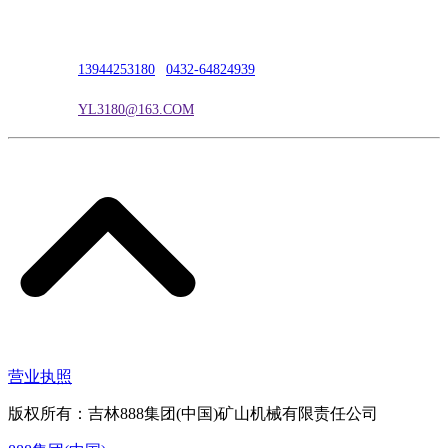
联系人：吴冰
联系电话：
13944253180
|
0432-64824939
电子邮箱：
YL3180@163.COM
营业执照
版权所有：吉林888集团(中国)矿山机械有限责任公司