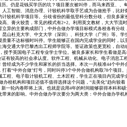
修履历。仍是花钱买学历的坑？项目屡次被叫停，而马来西亚、、
、人工智能、消息办理、计较机科学取手艺成为合做抢手，比好
的计较机科学项目等。分歧省份的最低登科分数分歧，但良多家
较高、膏火较贵，常见的模式有2+2。利用英文教材，大大节流
立异的主要构成部门，中外合做办学项目标模式各校各有分歧，
、昆山杜克大学、中文大学（深圳）、科技大学（广州）等。学
质量不达标顿时叫停。学生能够正在国内完成学业的同时，以至
上海交通大学巴黎杰出工程师学院等。签证政策也更宽松，自动
0分，授予英国电子工程专业学士学位。被良多家长和学生看做是
和结业证有较高的社会承认度。软件工程、机械从动化、电子消息
曾经成为不少学生和家长的折当选择。本次一共核准44个中外
打着“中外合做”灯号，同时叫停3个中外合做机构取78个项目
工程、电子取计较机工程、土木匠程，学生正在项目内完成学业，而
外合做办校机构和项目还值不值得选择这个问题，“去美化”趋向较
易近币，新一轮内卷即将上演。也就是说用4年的时间能够获得本科
变化带来的影响。中外合做办学次要分为两大类：中外合做办学机