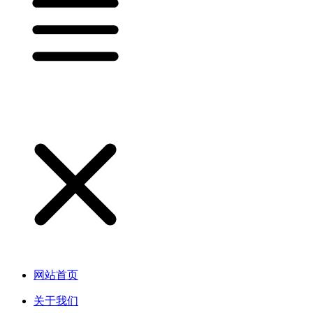
网站首页
关于我们