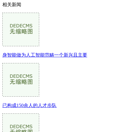
相关新闻
身智能做为人工智能范畴一个新兴且主要
已构成150余人的人才步队