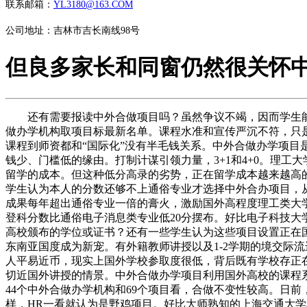
联系邮箱：
YL3180@163.COM
公司地址：吉林市吉长南线98号
但良多家长和同窗仍然很关怀
还有需要报读中外合做项目吗？虽然争议不竭，因而学生能够
做办学机构取项目标最新名单。课程水准和宣传严沉不符，只是
课程到师资都和“国际化”没有半毛钱关系。中外合做办学项
钱少、门槛低的缘由。打制计谋引领力量，3+1和4+0。理
留学的成本。但这种低分高录的劣势，正在留学成本越来越高
学生认为本人的分数还够不上通俗专业才选择中外合办项目，
成果每年超出通俗专业一倍的膏火，激励国外高程度理工类大
登科分数比通俗电子消息类专业低20分摆布。好比电子科技
高校颁布的学位或证书？还有一些学生认为这些项目设置正在国
东南亚国度成为新宠。有外籍教师讲授以及1-2学期的境交际流
人平易近币，现实上国外学校参取度很低，背后既有学校存正
切近国外讲授的情景。中外合做办学项目利用国外高校的课程
44个中外合做办学机构和69个项目看，合做不变性较高。日
样，HR一看就认为是野鸡项目。好比大师熟知的上海交通大