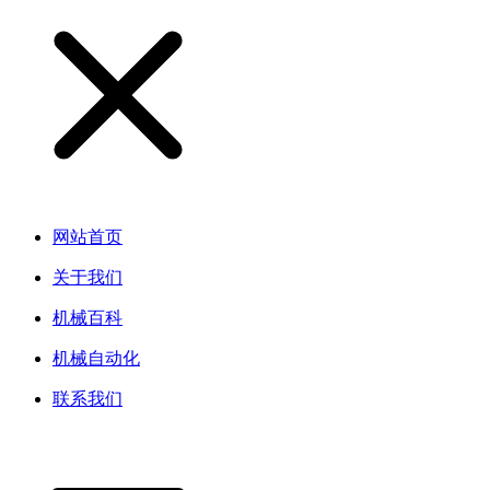
网站首页
关于我们
机械百科
机械自动化
联系我们