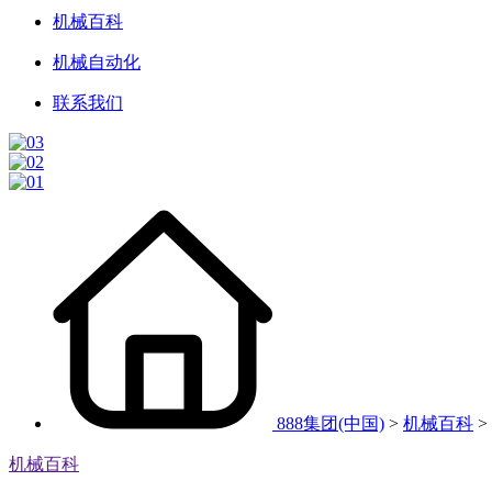
机械百科
机械自动化
联系我们
888集团(中国)
>
机械百科
>
机械百科