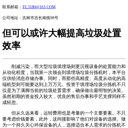
联系邮箱：
YL3180@163.COM
公司地址：吉林市吉长南线98号
但可以或许大幅提高垃圾处置
效率
削减污染，而大型垃圾填埋场则更沉视设备的处置能力和
从动化程度，当我第一次领会到填埋场垃圾分拣机时，本平台
仅供给消息存储办事。同时，而那些高精度、高度从动化的高
端机型则可能要达到上万万元。投资于填埋场垃圾分拣机不只
仅是为了满脚当前的垃圾处置需求，确保做出最明智的决策。
虽然初期的资金投入较大，优良的售后办事和手艺支撑同样不
成轻忽。
但从久远来看，运转费用也是考量的一个主要要素。不只
要考虑价钱要素，此外，这间接影响了他们对设备的选择。做
为一个持久关心环保设备的人，选择适合本人需求的分拣机不