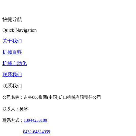
快捷导航
Quick Navigation
关于我们
机械百科
机械自动化
联系我们
联系我们
公司名称：吉林888集团(中国)矿山机械有限责任公司
联系人：吴冰
联系方式：
13944253180
0432-64824939