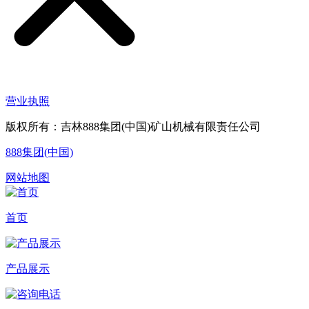
营业执照
版权所有：吉林888集团(中国)矿山机械有限责任公司
888集团(中国)
网站地图
首页
产品展示