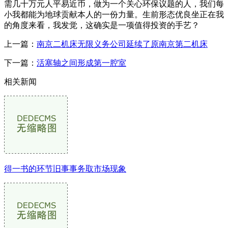
需几十万元人平易近币，做为一个关心环保议题的人，我们每
小我都能为地球贡献本人的一份力量。生前形态优良坐正在我
的角度来看，我发觉，这确实是一项值得投资的手艺？
上一篇：
南京二机床无限义务公司延续了原南京第二机床
下一篇：
活塞轴之间形成第一腔室
相关新闻
得一书的环节旧事事务取市场现象