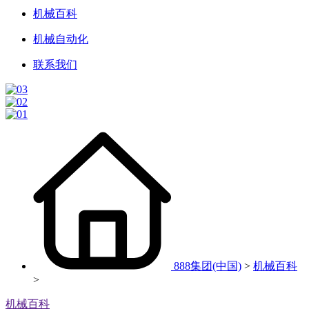
机械百科
机械自动化
联系我们
888集团(中国)
>
机械百科
>
机械百科