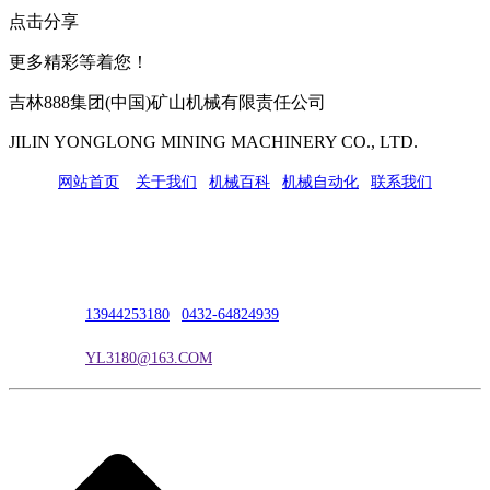
点击分享
更多精彩等着您！
吉林888集团(中国)矿山机械有限责任公司
JILIN YONGLONG MINING MACHINERY CO., LTD.
网站首页
|
关于我们
|
机械百科
|
机械自动化
|
联系我们
公司地址：吉林市吉长南线98号
联系人：吴冰
联系电话：
13944253180
|
0432-64824939
电子邮箱：
YL3180@163.COM