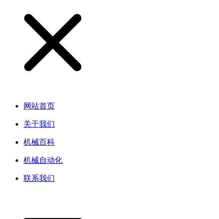
网站首页
关于我们
机械百科
机械自动化
联系我们