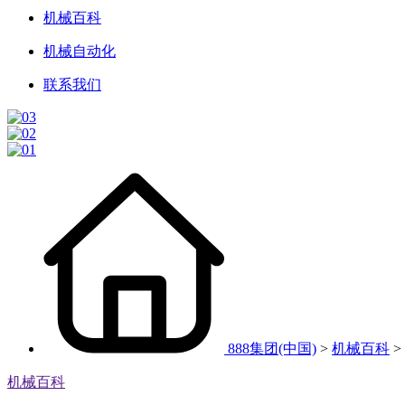
机械百科
机械自动化
联系我们
888集团(中国)
>
机械百科
>
机械百科