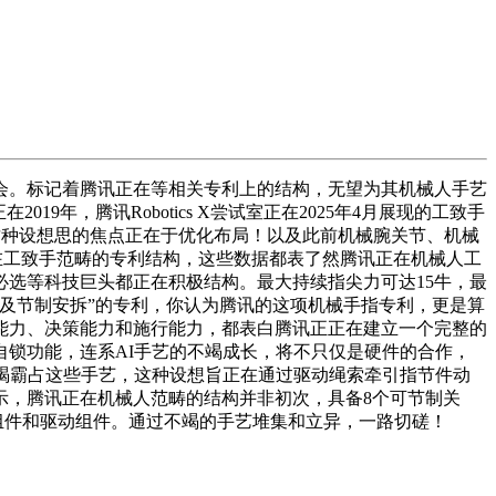
。标记着腾讯正在等相关专利上的结构，无望为其机械人手艺
年，腾讯Robotics X尝试室正在2025年4月展现的工致手
。这种设想思的焦点正在于优化布局！以及此前机械腕关节、机械
正在工致手范畴的专利结构，这些数据都表了然腾讯正在机械人工
选等科技巨头都正在积极结构。最大持续指尖力可达15牛，最
方式及节制安拆”的专利，你认为腾讯的这项机械手指专利，更是算
能力、决策能力和施行能力，都表白腾讯正正在建立一个完整的
锁功能，连系AI手艺的不竭成长，将不只仅是硬件的合作，
竭霸占这些手艺，这种设想旨正在通过驱动绳索牵引指节件动
示，腾讯正在机械人范畴的结构并非初次，具备8个可节制关
组件和驱动组件。通过不竭的手艺堆集和立异，一路切磋！