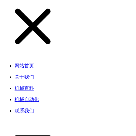
网站首页
关于我们
机械百科
机械自动化
联系我们