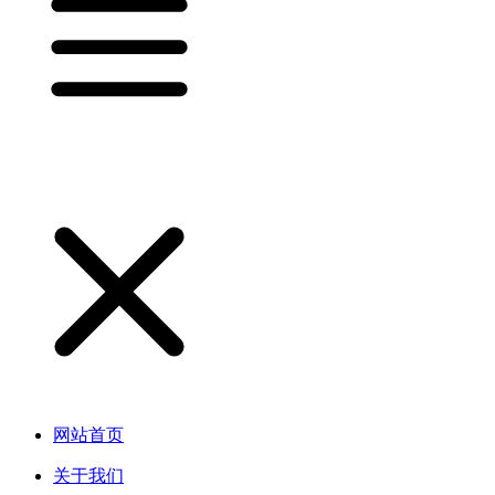
网站首页
关于我们