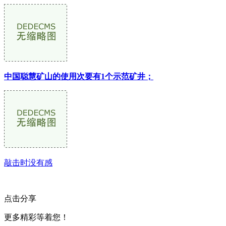
中国聪慧矿山的使用次要有1个示范矿井；
敲击时没有感
点击分享
更多精彩等着您！