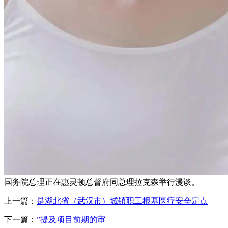
国务院总理正在惠灵顿总督府同总理拉克森举行漫谈。
上一篇：
是湖北省（武汉市）城镇职工根基医疗安全定点
下一篇：
”提及项目前期的审