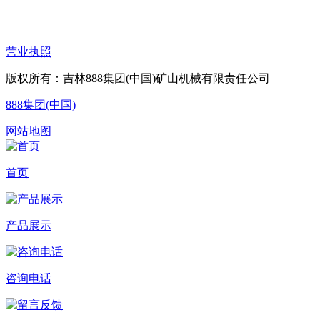
营业执照
版权所有：吉林888集团(中国)矿山机械有限责任公司
888集团(中国)
网站地图
首页
产品展示
咨询电话